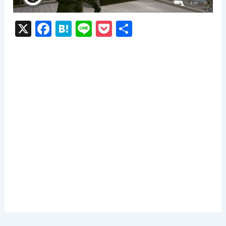
X
F
H
Li
P
共
a
at
n
o
有
c
e
e
c
e
n
k
b
a
et
o
o
k