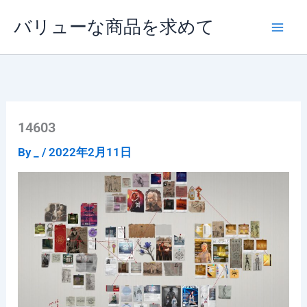
内
バリューな商品を求めて
容
を
ス
キ
ッ
プ
14603
By
_
/
2022年2月11日