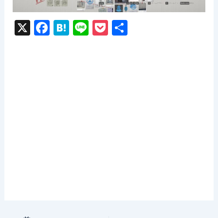
X
F
H
Li
P
共
a
at
n
o
有
c
e
e
c
e
n
k
b
a
et
o
o
k