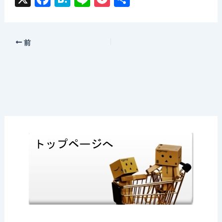
a
at
n
o
有
c
e
e
c
e
n
k
前
b
a
et
o
o
k