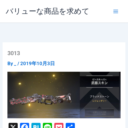
内
バリューな商品を求めて
容
を
ス
キ
ッ
プ
3013
By
_
/
2019年10月3日
X
F
H
Li
P
共