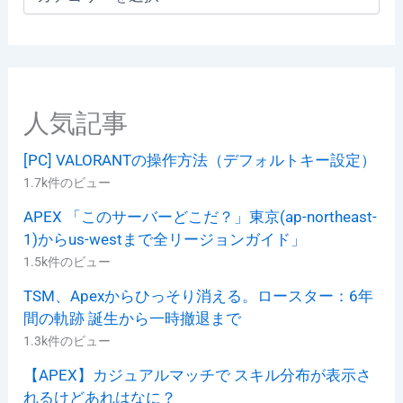
テ
ゴ
リ
ー
人気記事
[PC] VALORANTの操作方法（デフォルトキー設定）
1.7k件のビュー
APEX 「このサーバーどこだ？」東京(ap-northeast-
1)からus-westまで全リージョンガイド」
1.5k件のビュー
TSM、Apexからひっそり消える。ロースター：6年
間の軌跡 誕生から一時撤退まで
1.3k件のビュー
【APEX】カジュアルマッチで スキル分布が表示さ
れるけどあれはなに？