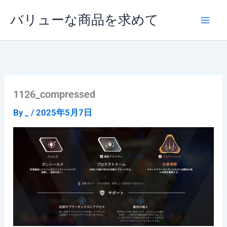
内
バリューな商品を求めて
容
を
ス
キ
ッ
プ
1126_compressed
By
_
/
2025年5月7日