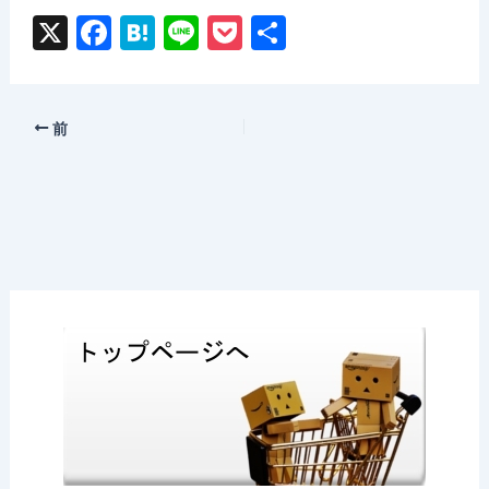
X
F
H
Li
P
共
a
at
n
o
有
c
e
e
c
e
n
k
前
b
a
et
o
o
k