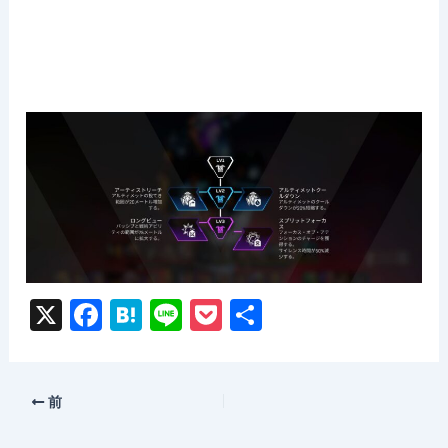
X
F
H
Li
P
共
a
at
n
o
有
c
e
e
c
e
n
k
前
b
a
et