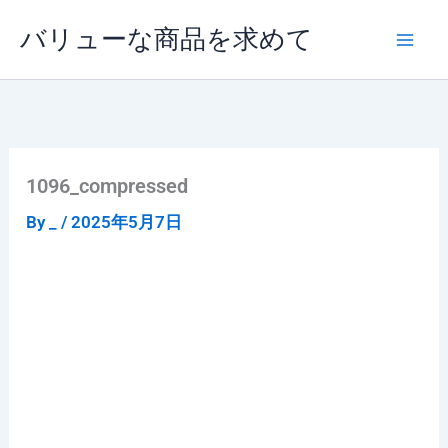
内
バリューな商品を求めて
容
を
ス
キ
ッ
プ
1096_compressed
By
_
/
2025年5月7日