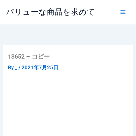
内
バリューな商品を求めて
容
を
ス
キ
ッ
プ
13652 – コピー
By
_
/
2021年7月25日