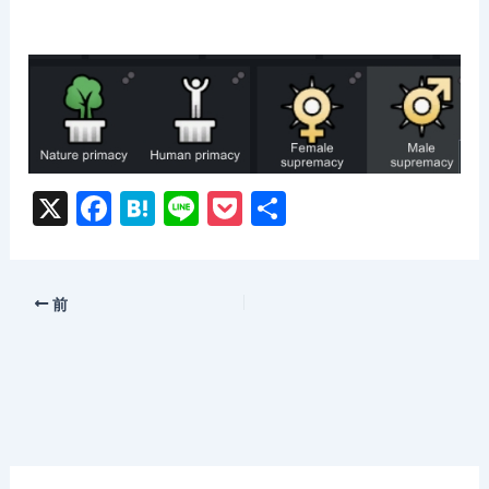
X
F
H
Li
P
共
a
at
n
o
有
c
e
e
c
e
n
k
前
b
a
et
o
o
k