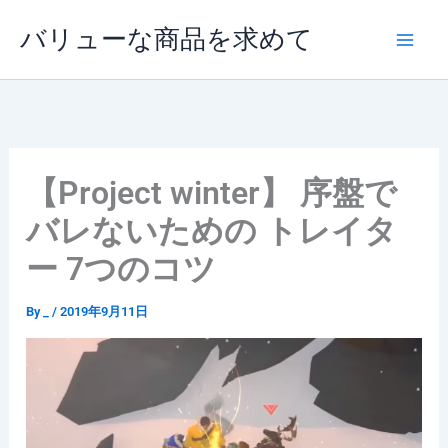
内
バリューな商品を求めて
容
を
ス
キ
ッ
プ
【Project winter】 序盤で
バレないための トレイタ
ー 7つのコツ
By
_
/
2019年9月11日