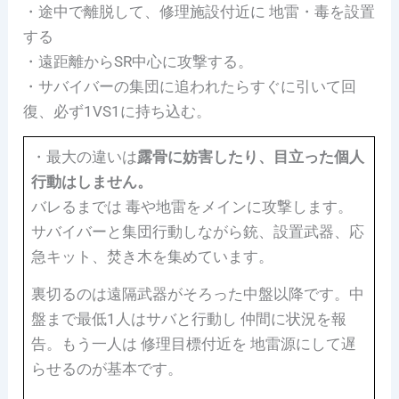
・途中で離脱して、修理施設付近に 地雷・毒を設置
する
・遠距離からSR中心に攻撃する。
・サバイバーの集団に追われたらすぐに引いて回
復、必ず1VS1に持ち込む。
・最大の違いは
露骨に妨害したり、目立った個人
行動はしません。
バレるまでは 毒や地雷をメインに攻撃します。
サバイバーと集団行動しながら銃、設置武器、応
急キット、焚き木を集めています。
裏切るのは遠隔武器がそろった中盤以降です。中
盤まで最低1人はサバと行動し 仲間に状況を報
告。もう一人は 修理目標付近を 地雷源にして遅
らせるのが基本です。