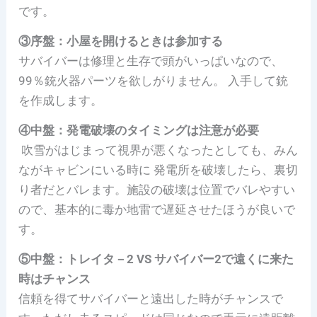
です。
③序盤：小屋
を開けるときは参加する
サバイバーは修理と生存で頭がいっぱいなので、
99％銃火器パーツを欲しがりません。 入手して銃
を作成します。
④中盤：発電破壊
のタイミングは注意が必要
吹雪がはじまって視界が悪くなったとしても、みん
ながキャビンにいる時に 発電所を破壊したら、裏切
り者だとバレます。施設の破壊は位置でバレやすい
ので、基本的に毒か地雷で遅延させたほうが良いで
す。
⑤中盤：トレイタ－2 VS サバイバー2で遠くに来た
時はチャンス
信頼を得てサバイバーと遠出した時がチャンスで