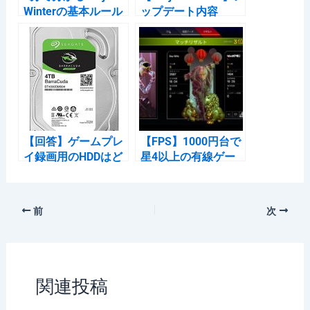
Winterの基本ルール
ップデート内容
【雪山人狼】
2019/9/18
【回答】ゲームプレ
【FPS】1000円台で
イ録画用のHDDはど
星4以上の有線ゲー
のくらいの書き込み
ミングマウスを2台
速度が必要？
購入してレビュー
前
次
関連投稿