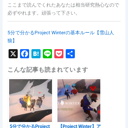
ここまで読んでくれたあなたは相当研究熱心なので
必ずやれます。頑張って下さい。
5分で分かるProject Winterの基本ルール【雪山人
狼】
X
F
H
Li
P
共
a
at
n
o
有
こんな記事も読まれています
c
e
e
c
e
n
k
b
a
et
o
o
k
5分で分かるProject
【Project Winter】ア