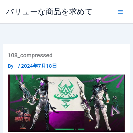
内
バリューな商品を求めて
容
を
ス
キ
ッ
プ
108_compressed
By
_
/
2024年7月18日