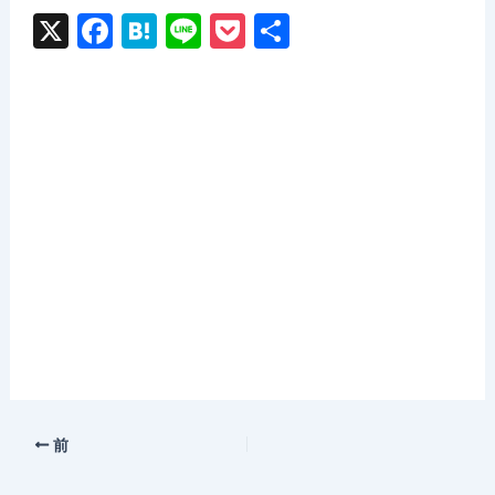
X
F
H
Li
P
共
a
at
n
o
有
c
e
e
c
e
n
k
b
a
et
o
o
k
前