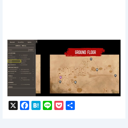
X
F
H
Li
P
共
a
at
n
o
有
c
e
e
c