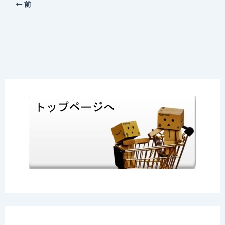
e
n
k
前
b
a
et
o
o
k