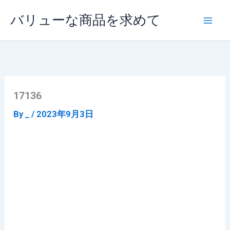
内
バリューな商品を求めて
容
を
ス
キ
ッ
プ
17136
By
_
/
2023年9月3日