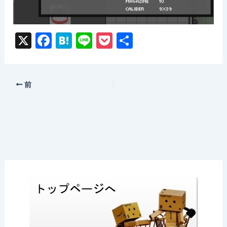
X
F
H
Li
P
共
a
at
n
o
有
c
e
e
c
e
n
k
前
b
a
et
o
o
k