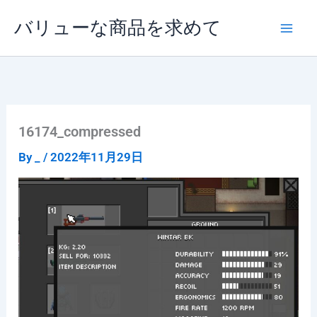
内
バリューな商品を求めて
容
を
ス
キ
ッ
プ
16174_compressed
By
_
/
2022年11月29日