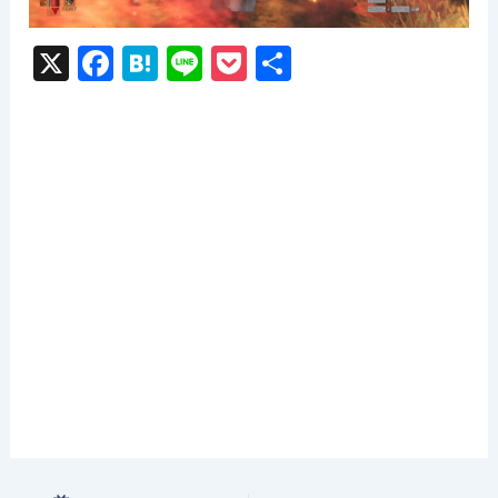
X
F
H
Li
P
共
a
at
n
o
有
c
e
e
c
e
n
k
b
a
et
o
o
k