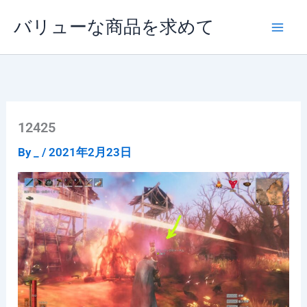
内
バリューな商品を求めて
容
を
ス
キ
ッ
プ
12425
By
_
/
2021年2月23日