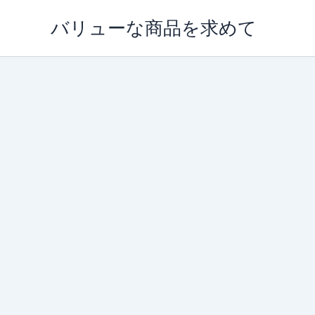
内
バリューな商品を求めて
容
を
ス
キ
ッ
プ