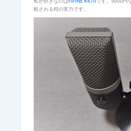
私が好きなのは
FIFINE K670
です。5000円なの
較される程の実力です。