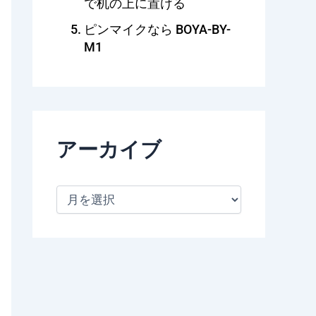
で机の上に置ける
ピンマイクなら BOYA-BY-
M1
アーカイブ
ア
ー
カ
イ
ブ