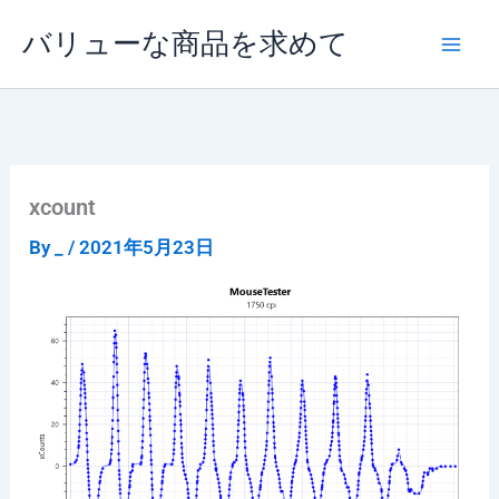
内
バリューな商品を求めて
容
を
ス
キ
ッ
プ
xcount
By
_
/
2021年5月23日