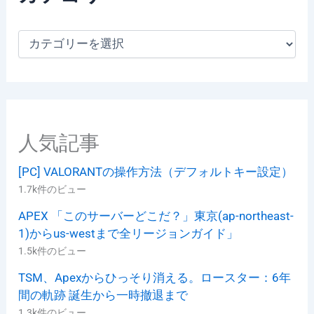
カ
テ
ゴ
リ
ー
人気記事
[PC] VALORANTの操作方法（デフォルトキー設定）
1.7k件のビュー
APEX 「このサーバーどこだ？」東京(ap-northeast-
1)からus-westまで全リージョンガイド」
1.5k件のビュー
TSM、Apexからひっそり消える。ロースター：6年
間の軌跡 誕生から一時撤退まで
1.3k件のビュー