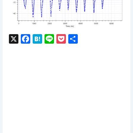
X
F
H
Li
P
共
a
at
n
o
有
c
e
e
c
e
n
k
b
a
et
o
o
k