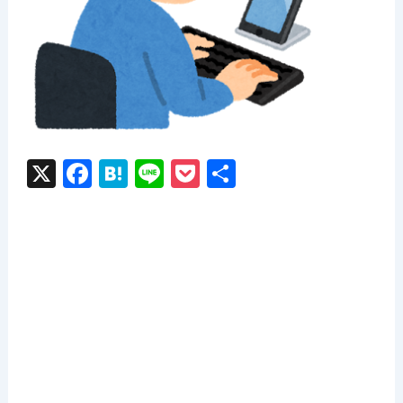
X
F
H
Li
P
共
a
at
n
o
有
c
e
e
c
e
n
k
b
a
et
o
o
k