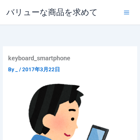
内
バリューな商品を求めて
容
を
ス
キ
ッ
プ
keyboard_smartphone
By
_
/
2017年3月22日