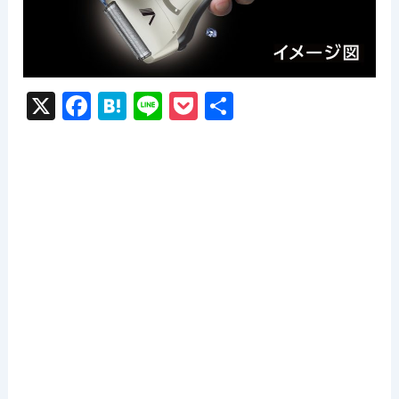
X
F
H
Li
P
共
a
at
n
o
有
c
e
e
c
e
n
k
b
a
et
o
o
k