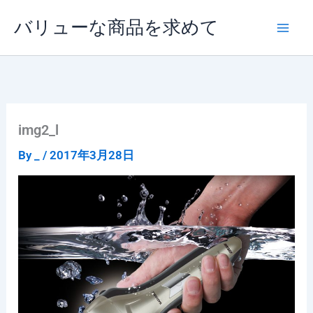
内
バリューな商品を求めて
容
を
ス
キ
ッ
プ
img2_l
By
_
/
2017年3月28日