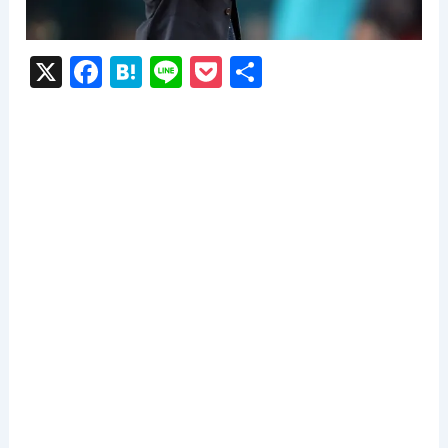
X
F
H
Li
P
共
a
at
n
o
有
c
e
e
c
e
n
k
b
a
et
o
o
k