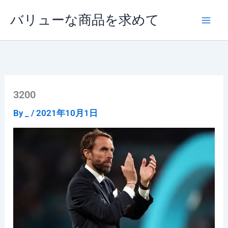
内
バリューな商品を求めて
容
を
ス
キ
ッ
プ
3200
By
_
/
2021年10月1日