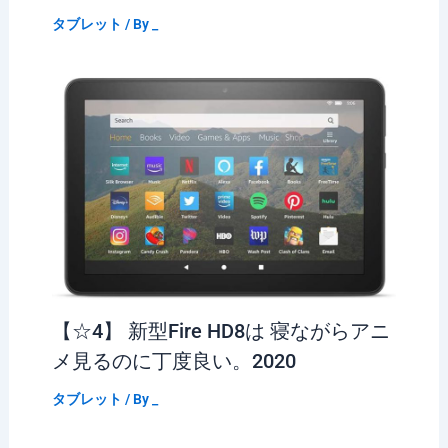
タブレット
/ By
_
【☆4】 新型Fire HD8は 寝ながらアニ
メ見るのに丁度良い。2020
タブレット
/ By
_