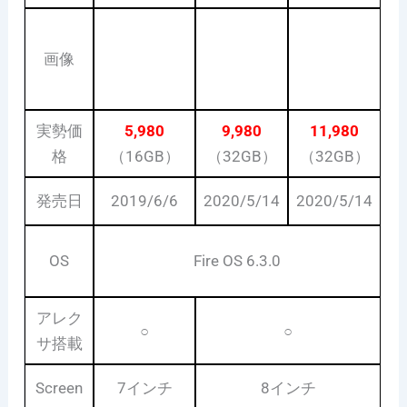
画像
実勢価
5,980
9,980
11,980
格
（16GB）
（32GB）
（32GB）
発売日
2019/6/6
2020/5/14
2020/5/14
OS
Fire OS 6.3.0
アレク
○
○
サ搭載
Screen
7インチ
8インチ