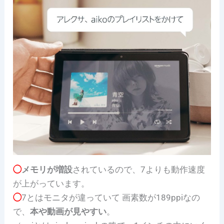
◯
メモリが増設
されているので、7よりも動作速度
が上がっています。
◯
7とはモニタが違っていて 画素数が189ppiなの
で、
本や動画が見やすい
。