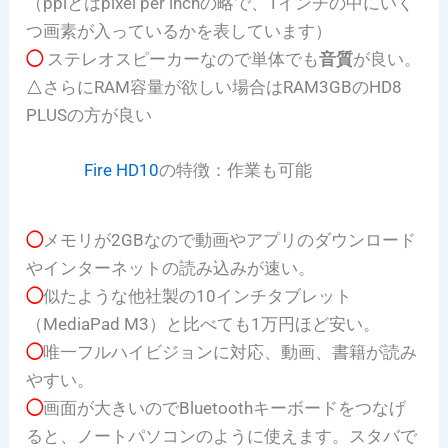
（ppiとはpixel per inchの略で、1インチの中にいく
つ画素が入っているかを表しています）
◯
ステレオスピーカーなので単体でも
音質
が良い。
△
さらにRAM容量が欲しい場合はRAM3GBのHD8
PLUSの方が良い
Fire HD10
の特徴：作業も可能
◯
メモリが2GBなので動画やアプリのダウンロード
やインターネットの読み込みが速い。
◯
似たような他社製の10インチタブレット
（MediaPad M3）と比べても1万円ほど安い。
◯
唯一フルハイビジョンに対応、動画、書籍が読み
やすい。
◯
画面が大きいのでBluetoothキーボードをつなげ
ると、ノートパソコンのように使えます。スタバで