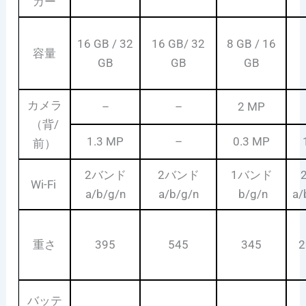
カー
16 GB / 32
16 GB/ 32
8 GB / 16
容量
GB
GB
GB
カメラ
–
–
2 MP
（背/
1.3 MP
–
0.3 MP
前）
2バンド
2バンド
1バンド
Wi-Fi
a/b/g/n
a/b/g/n
b/g/n
a/
重さ
395
545
345
2
バッテ