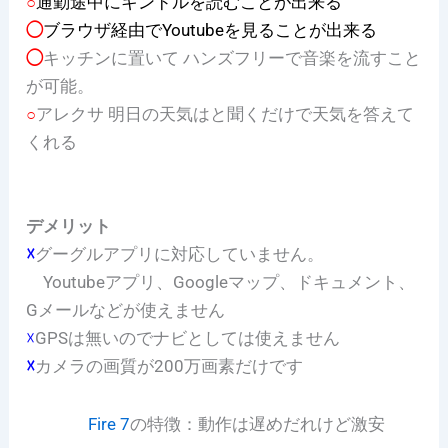
○
通勤途中にキンドルを読むことが出来る
◯
ブラウザ経由でYoutubeを見ることが出来る
◯
キッチンに置いて ハンズフリーで音楽を流すこと
が可能。
○
アレクサ 明日の天気はと聞くだけで天気を答えて
くれる
デメリット
☓
グーグルアプリに対応していません。
Youtubeアプリ、Googleマップ、ドキュメント、
Gメールなどが使えません
☓
GPSは無いのでナビとしては使えません
☓
カメラの画質が200万画素だけです
Fire 7
の特徴：動作は遅めだれけど激安