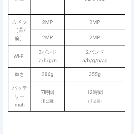
カメラ
2MP
2MP
（背/
2MP
2MP
前）
2バンド
2バンド
Wi-Fi
a/b/g/n
a/b/g/n/ac
重さ
286g
355g
バッテ
7時間
12時間
リー
（非公開）
（非公開）
mah