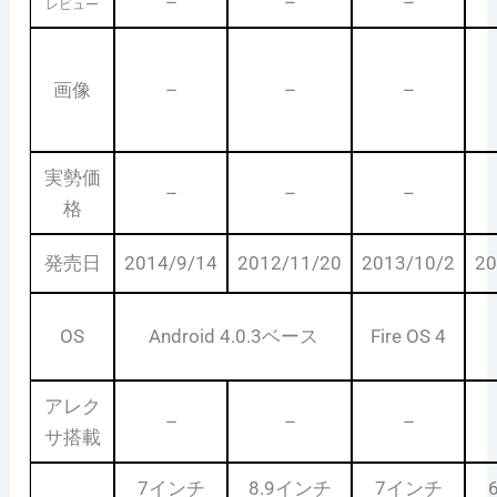
–
–
–
レビュー
画像
–
–
–
実勢価
–
–
–
格
発売日
2014/9/14
2012/11/20
2013/10/2
20
OS
Android 4.0.3ベース
Fire OS 4
アレク
–
–
–
サ搭載
7インチ
8.9インチ
7インチ