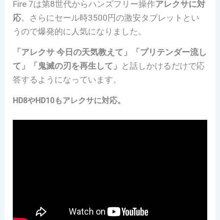
Fire 7は第8世代からハンズフリー操作
アレクサに対
応
。さらにセール時3500円の激安タブレットとい
うので爆発的に人気になりました。
「アレクサ 今日の天気教えて」「プリテンダー流し
て」「鬼滅の刃を再生して」
と話しかけるだけで応
答するようになっています。
HD8やHD10もアレクサに対応。