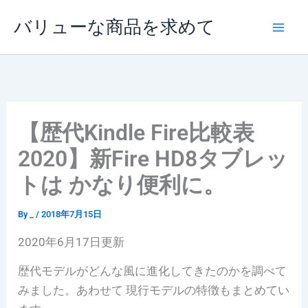
内
バリューな商品を求めて
容
を
ス
キ
ッ
プ
【歴代Kindle Fire比較表
2020】新Fire HD8タブレッ
トは かなり便利に。
By
_
/
2018年7月15日
2020年6月17日更新
歴代モデルがどんな風に進化してきたのかを調べて
みました。あわせて 現行モデルの特徴もまとめてい