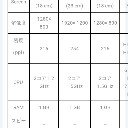
Screen
(18 cm)
(23 cm)
(18 cm)
1280☓
解像度
1920× 1200
1280× 800
800
密度
H
216
254
216
（ppi）
H
2コア 1.2
2コア
2コア
CPU
GHz
1.5GHz
1.5GHz
RAM
1 GB
1 GB
1 GB
スピー
–
–
–