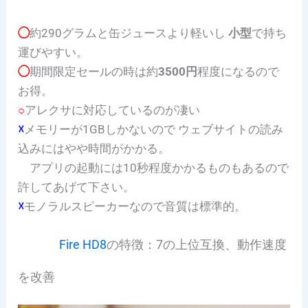
◯
約290グラムと缶ジュースより軽いし
小型
で持ち
運びやすい。
◯
期間限定セールの時は約
3500円
程度になるので
お得。
○
アレクサに対応しているのが凄い
☓
メモリーが1GBしかないので ウェブサイトの読み
込みにはやや時間がかかる。
アプリの起動には10秒程度かかるものもあるので
許してあげて下さい。
☓
モノラルスピーカーなので音質は標準的。
Fire HD8
の特徴：7の上位互換、動作速度
を改善