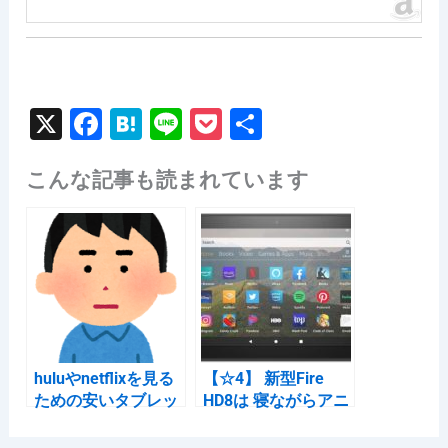
X
F
H
Li
P
共
a
at
n
o
有
こんな記事も読まれています
c
e
e
c
e
n
k
b
a
et
o
o
k
huluやnetflixを見る
【☆4】 新型Fire
ための安いタブレッ
HD8は 寝ながらアニ
トならどれが良い？
メ見るのに丁度良
い。2020