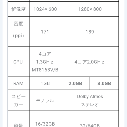
解像度
1024× 600
1280× 800
密度
171
189
（ppi）
4コア
CPU
1.3GHｚ
4コア2.0GHｚ
MT8163V/B
RAM
1GB
2.0GB
3.0GB
スピー
Dolby Atmos
モノラル
カー
ステレオ
16/32GB
容量
32/64GB