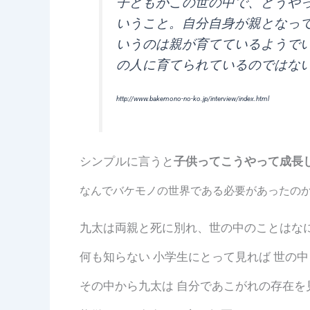
子どもがこの世の中で、どうや
いうこと。自分自身が親となっ
いうのは親が育てているようで
の人に育てられているのではな
http://www.bakemono-no-ko.jp/interview/index.html
シンプルに言うと
子供ってこうやって成長
なんでバケモノの世界である必要があったの
九太は両親と死に別れ、世の中のことはな
何も知らない 小学生にとって見れば 世の
その中から九太は 自分であこがれの存在を