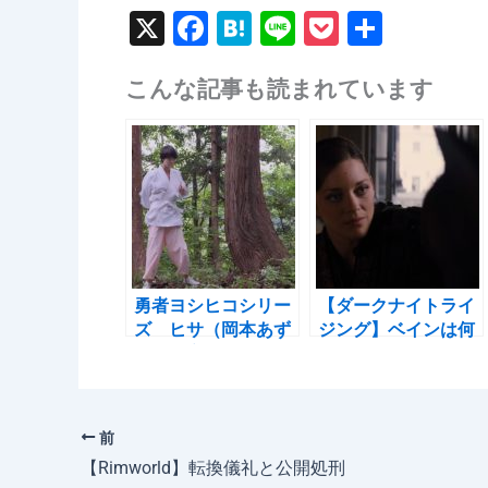
X
F
H
Li
P
共
a
at
n
o
有
こんな記事も読まれています
c
e
e
c
e
n
k
b
a
et
o
o
k
勇者ヨシヒコシリー
【ダークナイトライ
ズ ヒサ（岡本あず
ジング】ベインは何
さ）の変化をひたす
がしたかったのか
らまとめる
前
【Rimworld】転換儀礼と公開処刑