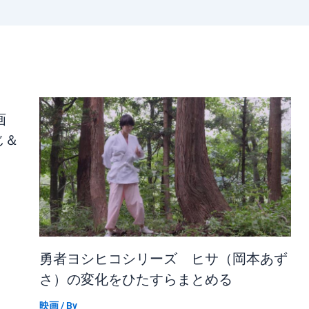
画
じ＆
勇者ヨシヒコシリーズ ヒサ（岡本あず
さ）の変化をひたすらまとめる
映画
/ By
_