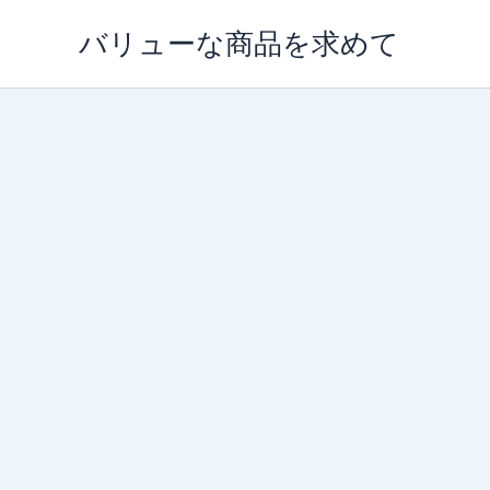
内
バリューな商品を求めて
容
を
ス
キ
ッ
プ