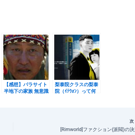
【感想】パラサイト
梨泰院クラスの梨泰
半地下の家族 無意識
院（ｲﾃｳｫﾝ）って何
に潜む差別意識
なのか。
[Rimworld]ファクション(派閥)の