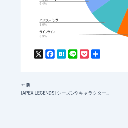
X
F
H
Li
P
共
a
at
n
o
有
c
e
e
c
e
n
k
前
b
a
et
[APEX LEGENDS] シーズン9 キャラクター選択率 一番人気はオクタン。ヴァルキリーは4位。一番不人気は… ［統計］
o
o
k