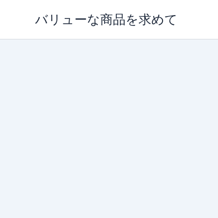
内
バリューな商品を求めて
容
を
ス
キ
ッ
プ