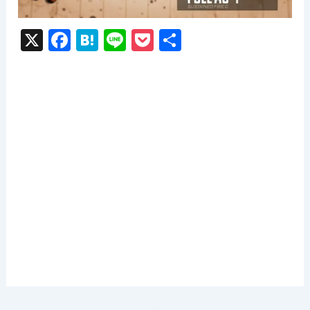
X
F
H
Li
P
共
a
at
n
o
有
c
e
e
c
e
n
k
b
a
et
o
o
k