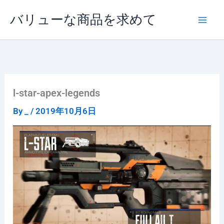
内
バリューな商品を求めて
容
を
ス
キ
ッ
プ
l-star-apex-legends
By
_
/
2019年10月6日