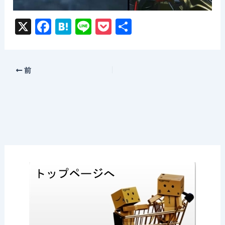
X
F
H
Li
P
共
a
at
n
o
有
c
e
e
c
e
n
k
前
b
a
et
o
o
k