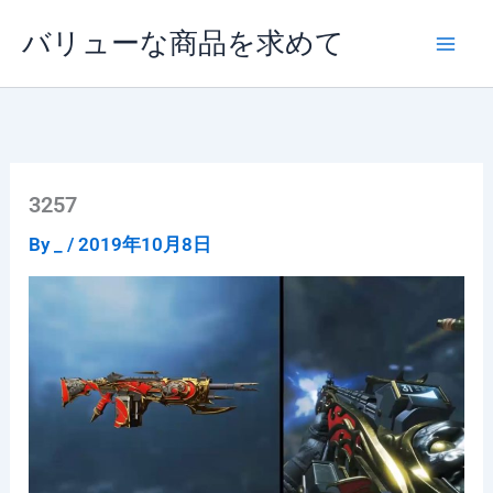
内
バリューな商品を求めて
容
を
ス
キ
ッ
プ
3257
By
_
/
2019年10月8日