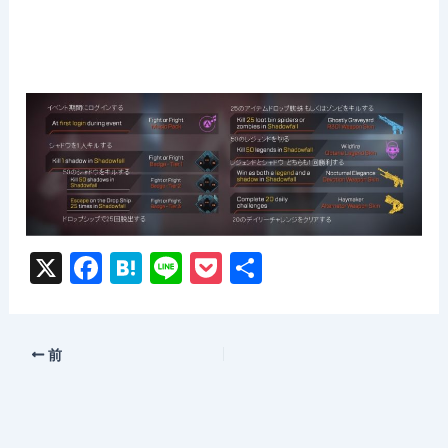
X
F
H
Li
P
共
a
at
n
o
有
c
e
e
c
e
n
k
前
b
a
et
o