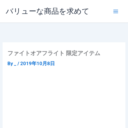
内
バリューな商品を求めて
容
を
ス
キ
ッ
プ
ファイトオアフライト 限定アイテム
By
_
/
2019年10月8日