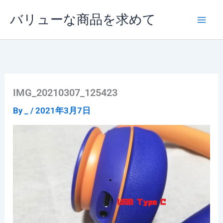
内
バリューな商品を求めて
容
を
ス
キ
ッ
プ
IMG_20210307_125423
By
_
/
2021年3月7日