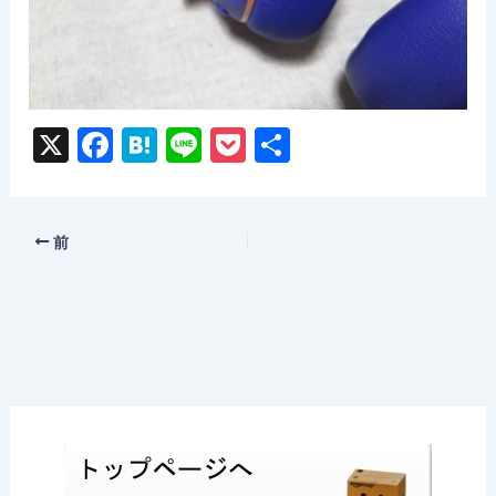
X
F
H
Li
P
共
a
at
n
o
有
c
e
e
c
e
n
k
前
b
a
et
o
o
k