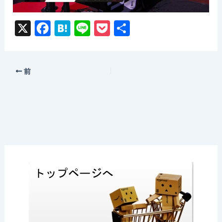
X
F
H
Li
P
共
a
at
n
o
有
c
e
e
c
e
n
k
前
b
a
et
o
o
k