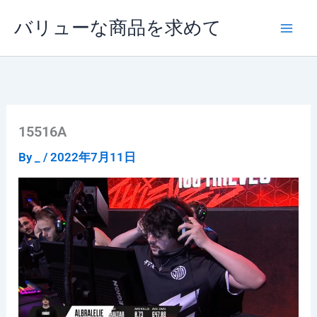
内
バリューな商品を求めて
容
を
ス
キ
ッ
プ
15516A
By
_
/
2022年7月11日