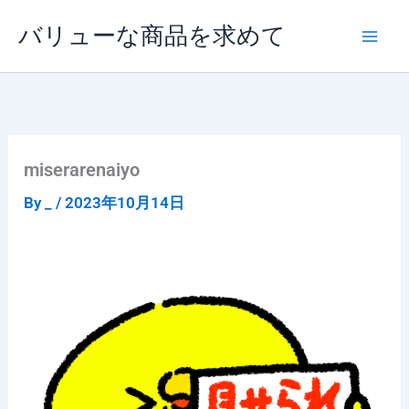
内
バリューな商品を求めて
容
を
ス
キ
ッ
プ
miserarenaiyo
By
_
/
2023年10月14日