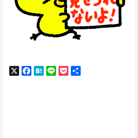
X
F
H
Li
P
共
a
at
n
o
有
c
e
e
c
e
n
k
b
a
et
o
o