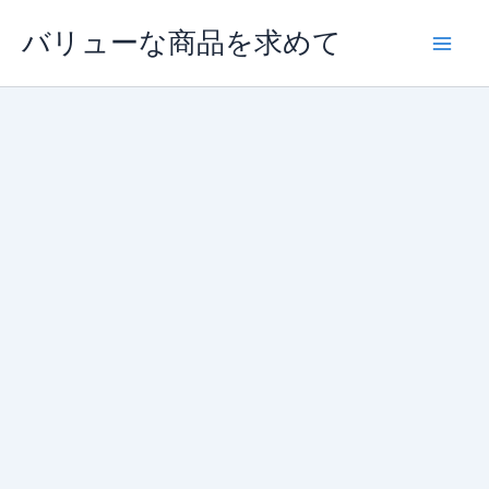
内
バリューな商品を求めて
容
を
ス
キ
ッ
プ