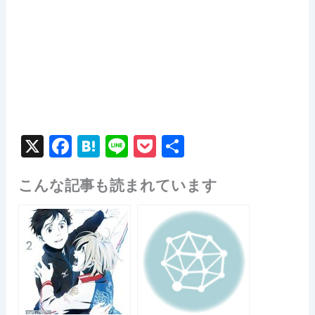
X
F
H
Li
P
共
a
at
n
o
有
こんな記事も読まれています
c
e
e
c
e
n
k
b
a
et
o
o
k