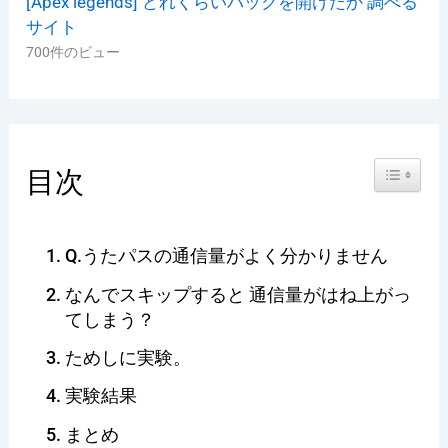
[Apex legends] どれくらいパックを開けたか 調べる
サイト
700件のビュー
Toggle Ta
目次
Q.うたパスの通信量がよく分かりません
なんでスキップすると 通信量がはね上がっ
てしまう？
ためしに実験。
実験結果
まとめ