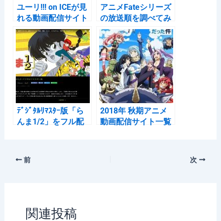
ユーリ!!! on ICEが見
アニメFateシリーズ
れる動画配信サイト
の放送順を調べてみ
をピックアップ
た
ﾃﾞｼﾞﾀﾙﾘﾏｽﾀｰ版「ら
2018年 秋期アニメ
んま1/2」をフル配
動画配信サイト一覧
信している動画配信
表（2018年10月～
サイトを調べてみま
12月）
した
前
次
関連投稿