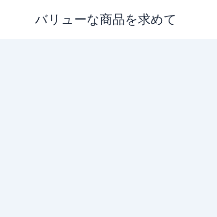
内
バリューな商品を求めて
容
を
ス
キ
ッ
プ