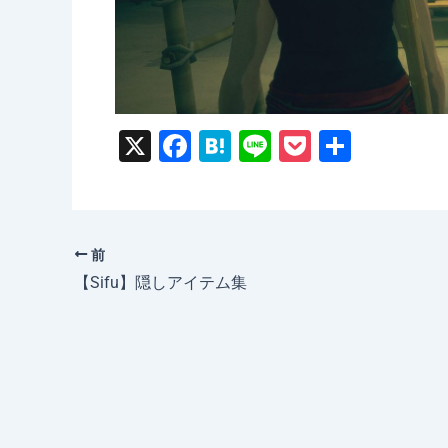
X
F
H
Li
P
共
a
at
n
o
有
c
e
e
c
e
n
k
前
b
a
et
【Sifu】隠しアイテム集
o
o
k