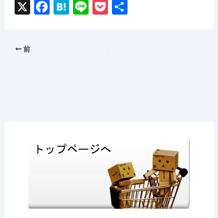
X
F
H
Li
P
共
a
at
n
o
有
c
e
e
c
e
n
k
前
b
a
et
o
o
k