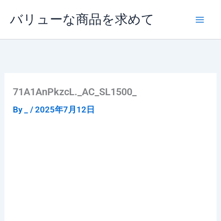
内
バリューな商品を求めて
容
を
ス
キ
ッ
プ
71A1AnPkzcL._AC_SL1500_
By
_
/
2025年7月12日