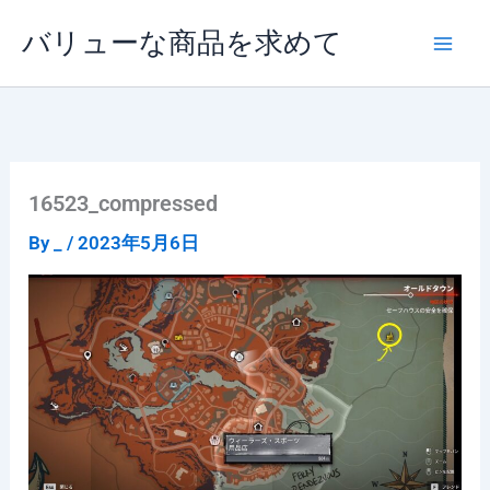
内
バリューな商品を求めて
容
を
ス
キ
ッ
プ
16523_compressed
By
_
/
2023年5月6日