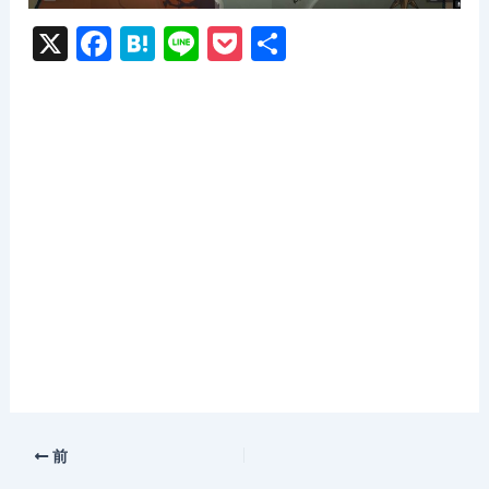
X
F
H
Li
P
共
a
at
n
o
有
c
e
e
c
e
n
k
b
a
et
o
o
k
前