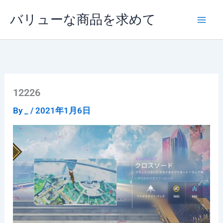
内
バリューな商品を求めて
容
を
ス
キ
ッ
プ
12226
By
_
/
2021年1月6日