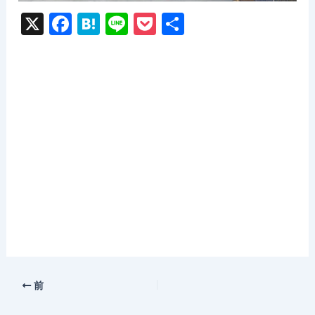
X
F
H
Li
P
共
a
at
n
o
有
c
e
e
c
e
n
k
b
a
et
o
o
k
前