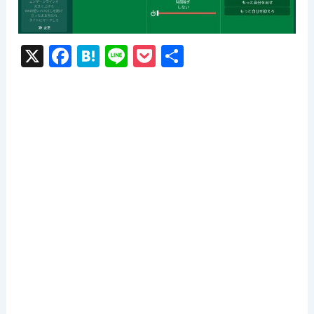
X
F
H
Li
P
共
a
at
n
o
有
c
e
e
c
e
n
k
b
a
et
o
o
k