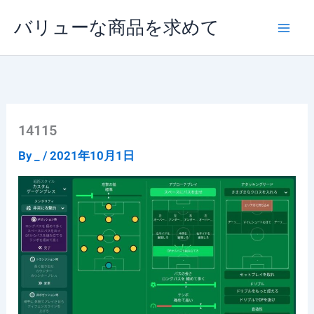
内
バリューな商品を求めて
容
を
ス
キ
ッ
プ
14115
By
_
/
2021年10月1日