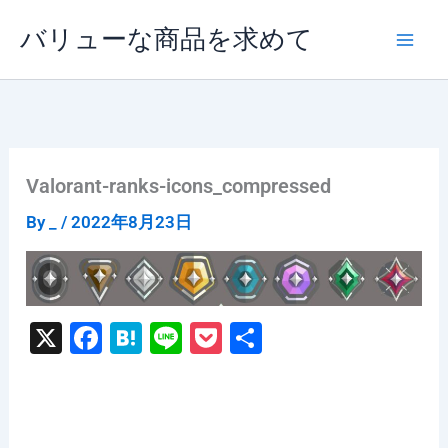
内
バリューな商品を求めて
容
を
ス
キ
ッ
プ
Valorant-ranks-icons_compressed
By
_
/
2022年8月23日
X
F
H
Li
P
共
a
at
n
o
有
c
e
e
c
e
n
k