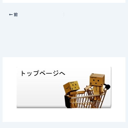
c
e
e
c
e
n
k
前
b
a
et
o
o
k