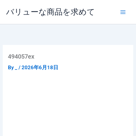
内
バリューな商品を求めて
容
を
ス
キ
ッ
プ
494057ex
By
_
/
2026年6月18日