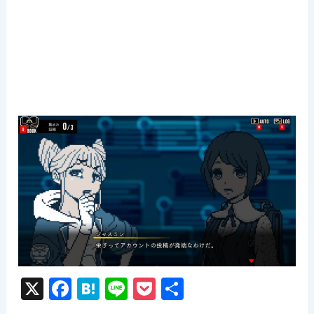
X
F
H
Li
P
共
a
at
n
o
有