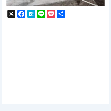
X
F
H
Li
P
共
a
at
n
o
有
c
e
e
c
e
n
k
b
a
et
o
o
k