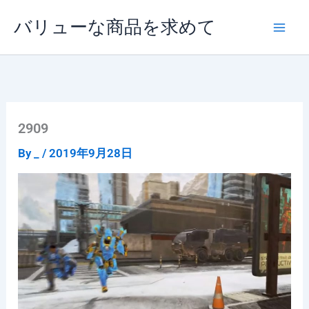
内
バリューな商品を求めて
容
を
ス
キ
ッ
プ
2909
By
_
/
2019年9月28日