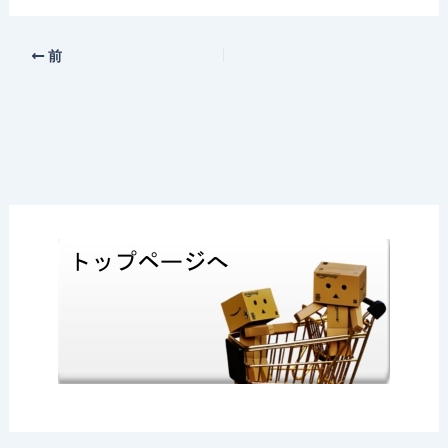
a
at
n
o
有
c
e
e
c
e
n
k
前
b
a
et
o
o
k