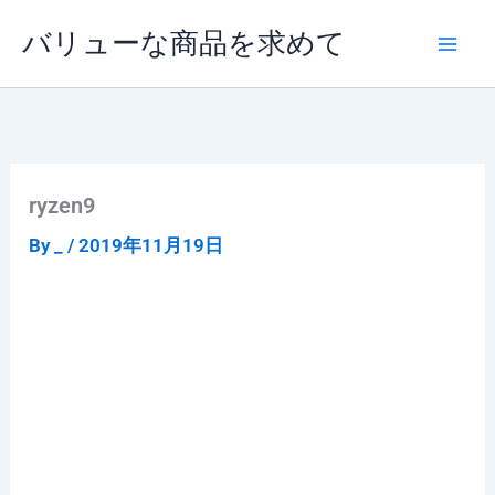
内
バリューな商品を求めて
容
を
ス
キ
ッ
プ
ryzen9
By
_
/
2019年11月19日