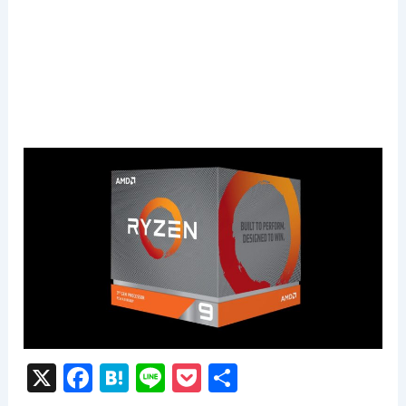
X
F
H
Li
P
共