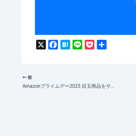
X
F
H
Li
P
共
a
at
n
o
有
c
e
e
c
e
n
k
前
b
a
et
Amazonプライムデー2025 目玉商品をサックリ紹介！
o
o
k