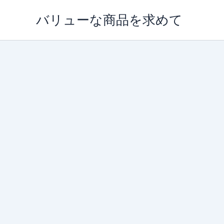
内
バリューな商品を求めて
容
を
ス
キ
ッ
プ