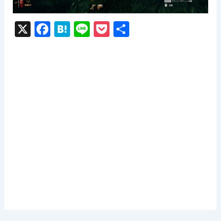
X
F
H
Li
P
共
a
at
n
o
有
c
e
e
c
e
n
k
b
a
et
o
o
k