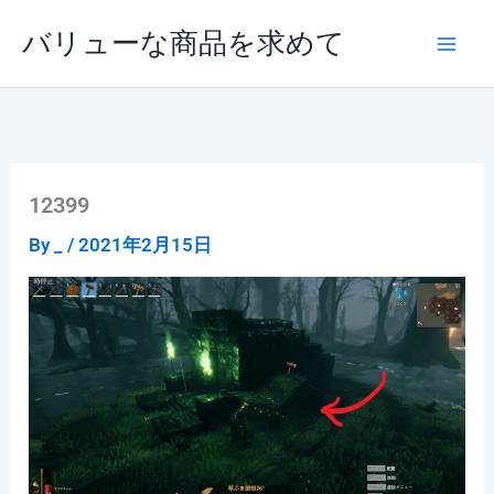
内
バリューな商品を求めて
容
を
ス
キ
ッ
プ
12399
By
_
/
2021年2月15日