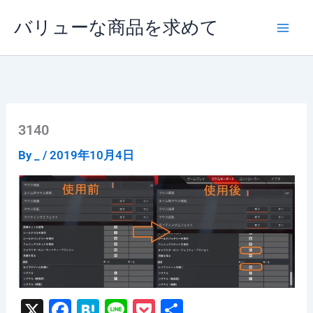
内
バリューな商品を求めて
容
を
ス
キ
ッ
プ
3140
By
_
/
2019年10月4日
X
F
H
Li
P
共