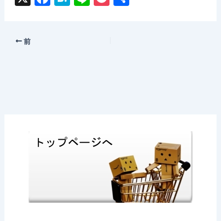
a
at
n
o
有
c
e
e
c
e
n
k
前
b
a
et
o
o
k